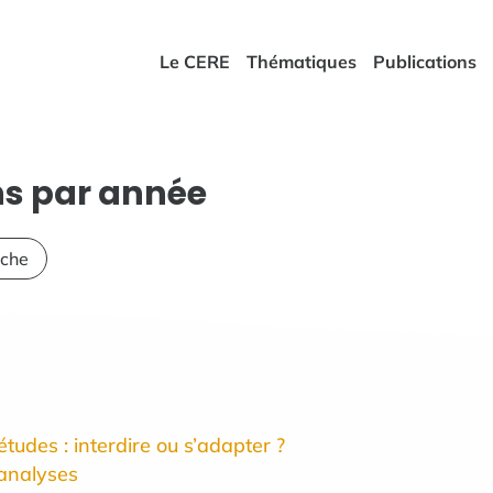
Le CERE
Thématiques
Publications
ons par année
rche
tudes : interdire ou s’adapter ?
’analyses