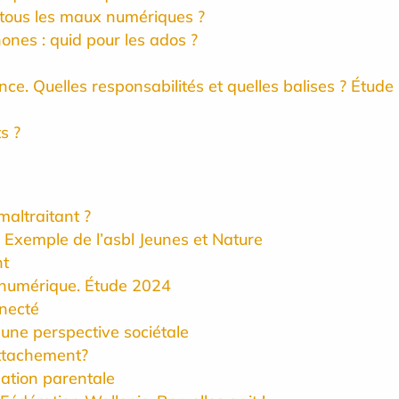
 à tous les maux numériques ?
ones : quid pour les ados ?
ce. Quelles responsabilités et quelles balises ? Étud
s ?
maltraitant ?
r. Exemple de l’asbl Jeunes et Nature
nt
n numérique. Étude 2024
necté
 une perspective sociétale
’attachement?
sation parentale