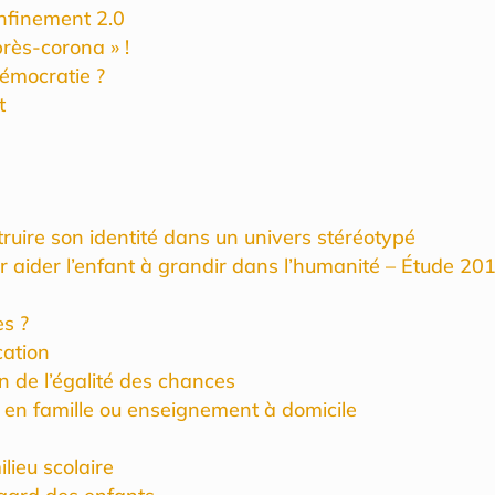
onfinement 2.0
près-corona » !
démocratie ?
t
struire son identité dans un univers stéréotypé
ur aider l’enfant à grandir dans l’humanité – Étude 20
es ?
cation
n de l’égalité des chances
n en famille ou enseignement à domicile
lieu scolaire