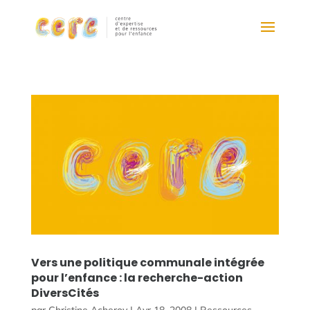
Vers une politique communale intégrée
pour l’enfance : la recherche-action
DiversCités