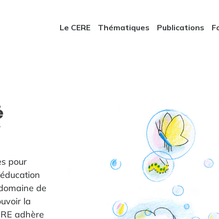
Le CERE
Thématiques
Publications
F
é
ité
é
es pour
ité
’éducation
 domaine de
é
uvoir la
ERE adhère