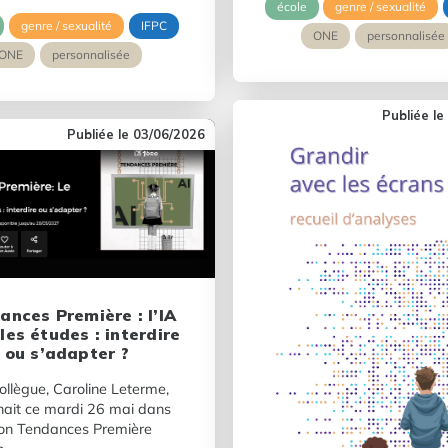
école
genre / sexualité
genre / sexualité
IFPC
ONE
personnalisée
ONE
personnalisée
03/06/2026
ances Première : l’IA
les études : interdire
ou s’adapter ?
ollègue, Caroline Leterme,
nait ce mardi 26 mai dans
ion Tendances Première