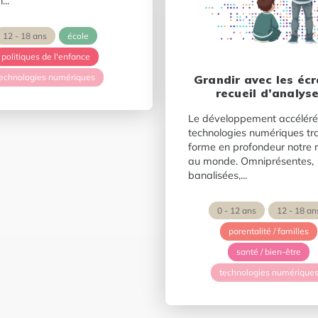
...
12 - 18 ans
école
politiques de l'enfance
technologies numériques
Grandir avec les écr
recueil d’analys
Le développement accéléré
technologies numériques tr
forme en profondeur notre 
au monde. Omniprésentes,
banalisées,...
0 - 12 ans
12 - 18 an
parentalité / familles
santé / bien-être
technologies numérique