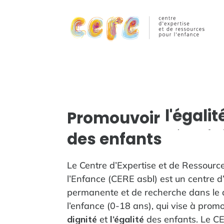
l'égalit
Promouvoir
des enfants
la dign
l'égalit
Le Centre d’Expertise et de Ressourc
la dign
l’Enfance (CERE asbl) est un centre d
permanente et de recherche dans le
l'égalit
l’enfance (0-18 ans), qui vise à promo
dignité
et
l’égalité
des enfants. Le C