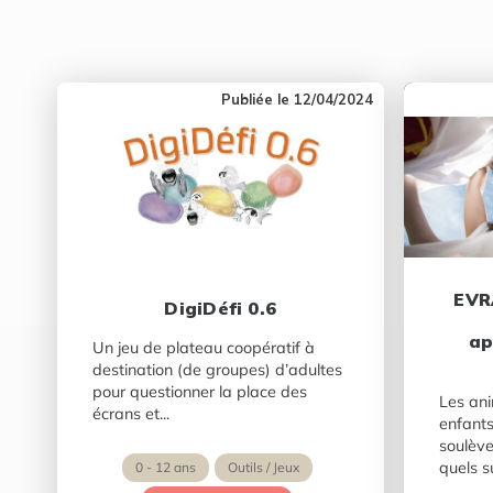
12/04/2024
EVR
DigiDéfi 0.6
ap
Un jeu de plateau coopératif à
destination (de groupes) d’adultes
pour questionner la place des
Les an
écrans et...
enfants
soulève
quels su
0 - 12 ans
Outils / Jeux