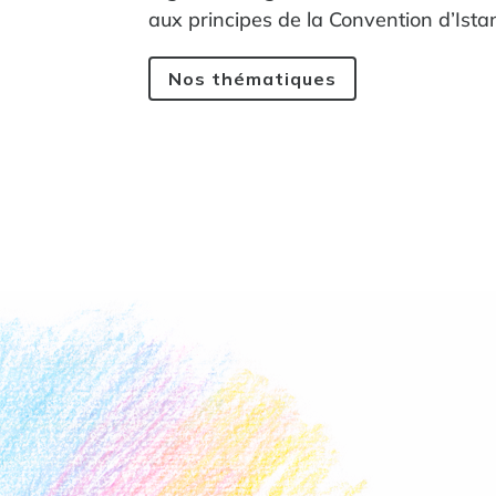
l'égalit
aux principes de la Convention d’Ista
la dign
Nos thématiques
l'égalit
la dign
l'égalit