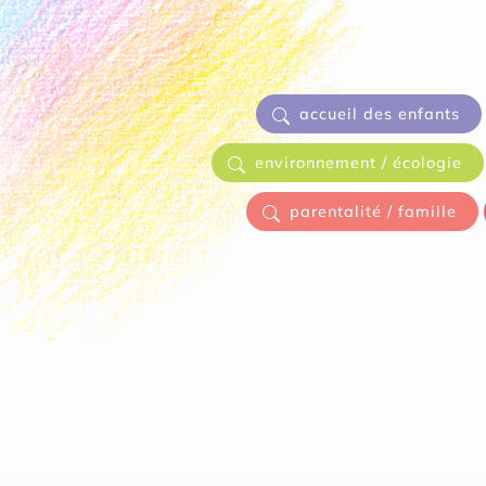
accueil des enfants
environnement / écologie
parentalité / famille