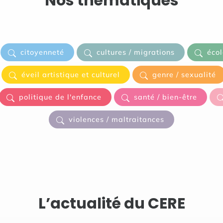
Nos thématiques
citoyenneté
cultures / migrations
écol
éveil artistique et culturel
genre / sexualité
politique de l'enfance
santé / bien-être
violences / maltraitances
L’actualité du CERE