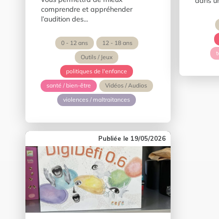
dans un
comprendre et appréhender
l’audition des...
0 - 12 ans
12 - 18 ans
Outils / Jeux
politiques de l'enfance
santé / bien-être
Vidéos / Audios
violences / maltraitances
19/05/2026