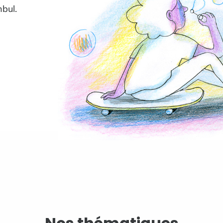
é
nbul.
ité
é
ité
é