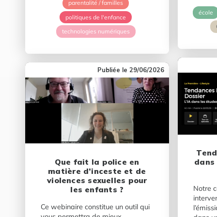
parentalité / familles
école
politiques de l'enfance
technologies numériques
29/06/2026
Tend
Que fait la police en
dans 
matière d’inceste et de
violences sexuelles pour
Notre c
les enfants ?
interve
Ce webinaire constitue un outil qui
l’émiss
vous permettra de mieux