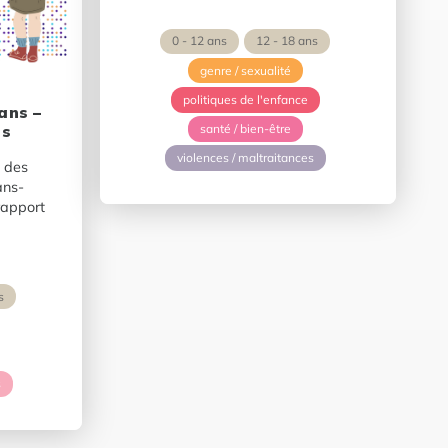
0 - 12 ans
12 - 18 ans
genre / sexualité
politiques de l'enfance
ans –
santé / bien-être
es
violences / maltraitances
 des
ans-
rapport
s
s