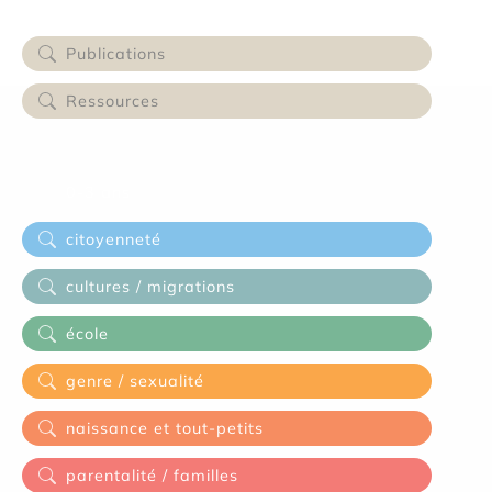
Catégories (Search)
Publications
Ressources
Thématiques
0-3 ans
citoyenneté
cultures / migrations
école
genre / sexualité
naissance et tout-petits
parentalité / familles