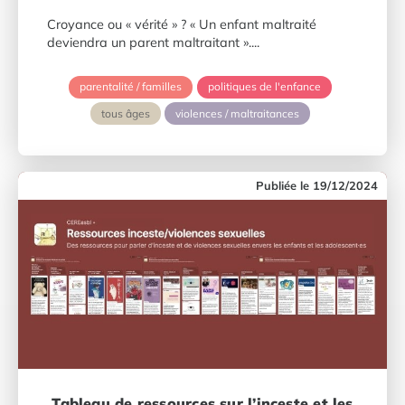
Croyance ou « vérité » ? « Un enfant maltraité
deviendra un parent maltraitant »....
parentalité / familles
politiques de l'enfance
tous âges
violences / maltraitances
19/12/2024
Tableau de ressources sur l’inceste et les