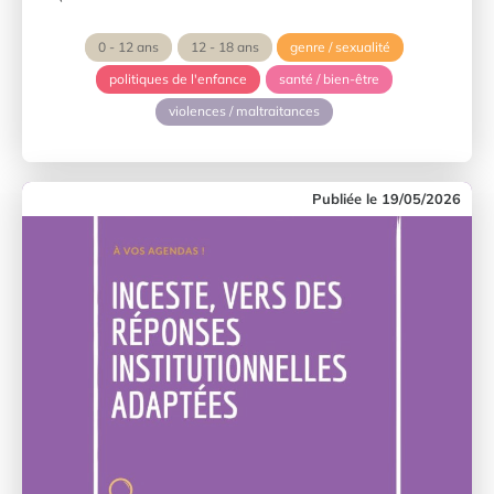
0 - 12 ans
12 - 18 ans
genre / sexualité
politiques de l'enfance
santé / bien-être
violences / maltraitances
19/05/2026