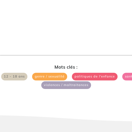
Mots clés :
|
|
|
|
12 - 18 ans
genre / sexualité
politiques de l'enfance
sant
violences / maltraitances