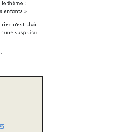
le thème :
s enfants »
rien n’est clair
er une suspicion
e