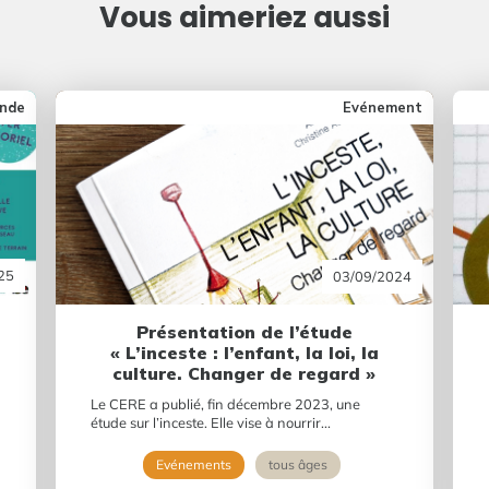
Vous aimeriez aussi
ande
Evénement
25
03/09/2024
Présentation de l’étude
« L’inceste : l’enfant, la loi, la
culture. Changer de regard »
Le CERE a publié, fin décembre 2023, une
étude sur l’inceste. Elle vise à nourrir...
Evénements
tous âges