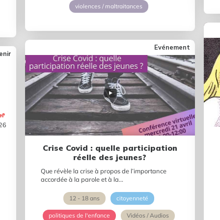
violences / maltraitances
Evénement
enir
26
Crise Covid : quelle participation
réelle des jeunes?
Que révèle la crise à propos de l’importance
accordée à la parole et à la...
12 - 18 ans
citoyenneté
politiques de l'enfance
Vidéos / Audios