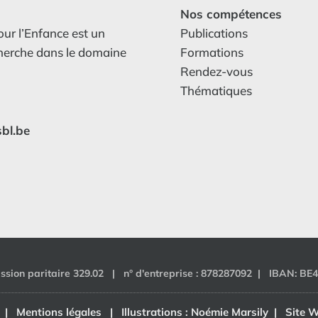
Nos compétences
our l’Enfance est un
Publications
cherche dans le domaine
Formations
Rendez-vous
Thématiques
sbl.be
ssion paritaire 329.02 | n° d'entreprise : 878287092 | IBAN: BE
l |
Mentions légales
| Illustrations :
Noémie Marsily
| Site W