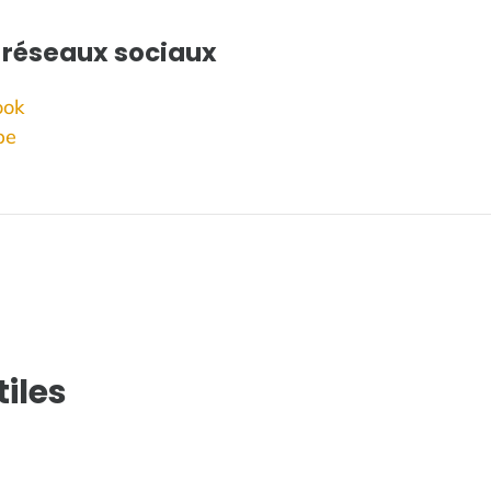
s réseaux sociaux
ook
be
iles