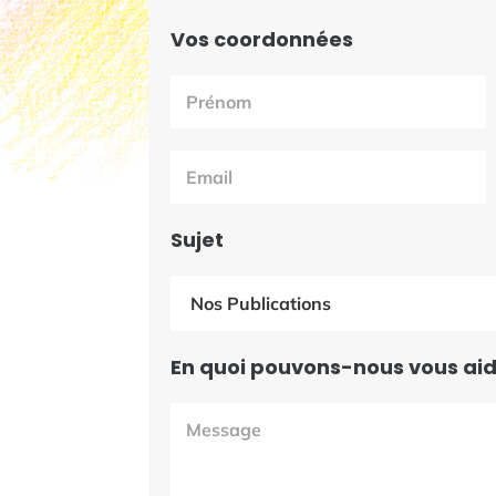
Vos coordonnées
Nous
contacter
Sujet
Liste
En quoi pouvons-nous vous aid
déroulante