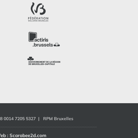
48 0014 7205 5327 | RPM Bruxelles
eb :
Scarabee2d.com