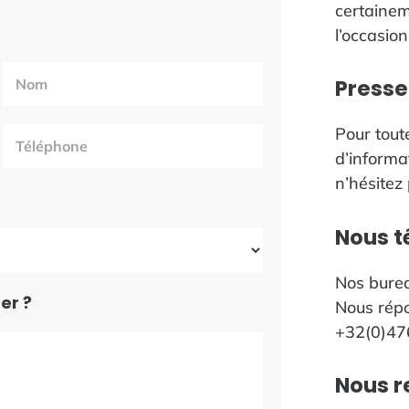
certainem
l’occasio
Presse
Pour tou
d’informa
n’hésitez 
Nous t
Nos burea
er ?
Nous répo
+32(0)47
Nous r