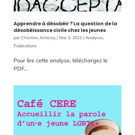
Apprendre à désobéir ? La question de la
désobéissance civile chez les jeunes
par
Christine Acheroy
|
Mar 3, 2021
|
Analyses
,
Publications
Pour lire cette analyse, téléchargez le
PDF...