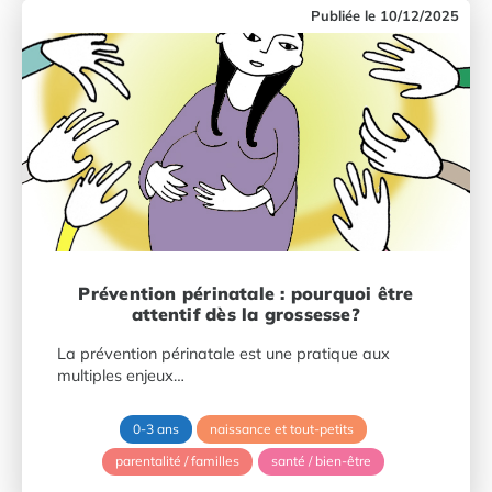
10/12/2025
Prévention périnatale : pourquoi être
attentif dès la grossesse?
La prévention périnatale est une pratique aux
multiples enjeux…
0-3 ans
naissance et tout-petits
parentalité / familles
santé / bien-être