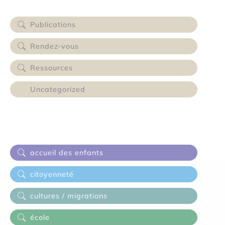
Catégories (Search)
Publications
Rendez-vous
Ressources
Uncategorized
Thématiques
0-3 ans
accueil des enfants
citoyenneté
cultures / migrations
école