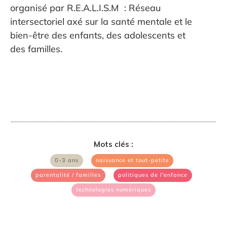
organisé par R.E.A.L.I.S.M : Réseau
intersectoriel axé sur la santé mentale et le
bien-être des enfants, des adolescents et
des familles.
Mots clés :
|
|
0-3 ans
naissance et tout-petits
|
|
parentalité / familles
politiques de l'enfance
technologies numériques