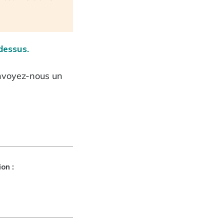
dessus.
envoyez-nous un
on :