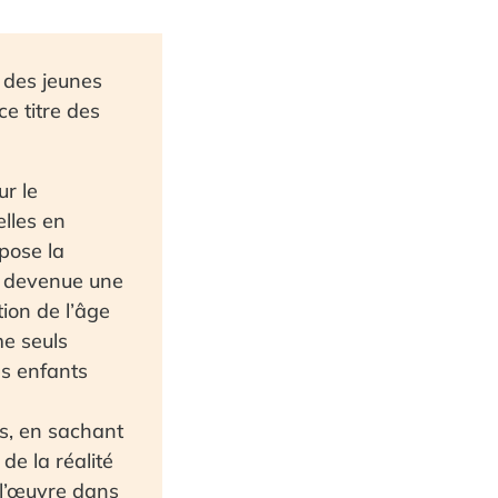
 des jeunes
e titre des
ur le
lles en
 pose la
, devenue une
ion de l’âge
me seuls
es enfants
s, en sachant
de la réalité
 l’œuvre dans