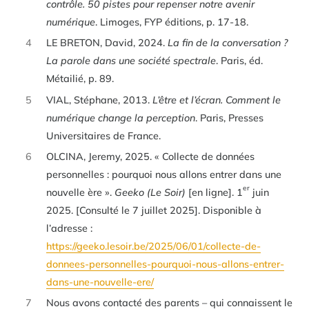
contrôle. 50 pistes pour repenser notre avenir
numérique
. Limoges, FYP éditions, p. 17-18.
4
LE BRETON, David, 2024.
La fin de la conversation ?
La parole dans une société spectrale
. Paris, éd.
Métailié, p. 89.
5
VIAL, Stéphane, 2013.
L’être et l’écran. Comment le
numérique change la perception
. Paris, Presses
Universitaires de France.
6
OLCINA, Jeremy, 2025. « Collecte de données
personnelles : pourquoi nous allons entrer dans une
er
nouvelle ère ».
Geeko (Le Soir)
[en ligne]. 1
juin
2025. [Consulté le 7 juillet 2025]. Disponible à
l’adresse :
https://geeko.lesoir.be/2025/06/01/collecte-de-
donnees-personnelles-pourquoi-nous-allons-entrer-
dans-une-nouvelle-ere/
7
Nous avons contacté des parents – qui connaissent le