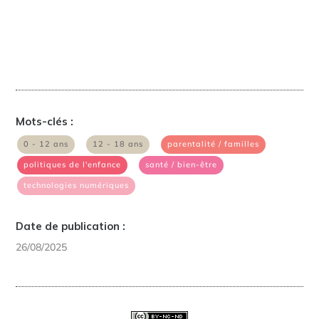
Mots-clés :
|
|
|
0 - 12 ans
12 - 18 ans
parentalité / familles
|
|
politiques de l'enfance
santé / bien-être
technologies numériques
Date de publication :
26/08/2025