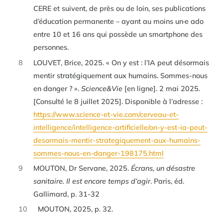
CERE et suivent, de près ou de loin, ses publications
d’éducation permanente – ayant au moins un·e ado
entre 10 et 16 ans qui possède un smartphone des
personnes.
8
LOUVET, Brice, 2025. « On y est : l’IA peut désormais
mentir stratégiquement aux humains. Sommes-nous
en danger ? ».
Science&Vie
[en ligne]. 2 mai 2025.
[Consulté le 8 juillet 2025]. Disponible à l’adresse :
https://www.science-et-vie.com/cerveau-et-
intelligence/intelligence-artificielle/on-y-est-ia-peut-
desormais-mentir-strategiquement-aux-humains-
sommes-nous-en-danger-198175.html
9
MOUTON, Dr Servane, 2025.
Écrans, un désastre
sanitaire. Il est encore temps d’agir
. Paris, éd.
Gallimard, p. 31-32
10
MOUTON, 2025, p. 32.