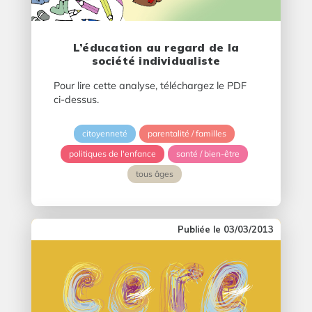
L’éducation au regard de la
société individualiste
Pour lire cette analyse, téléchargez le PDF
ci-dessus.
citoyenneté
parentalité / familles
politiques de l'enfance
santé / bien-être
tous âges
03/03/2013