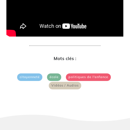
Mots clés :
|
|
|
citoyenneté
école
politiques de l'enfance
Vidéos / Audios