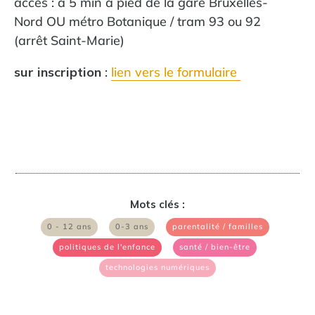
accès : à 5 min à pied de la gare Bruxelles-
Nord OU métro Botanique / tram 93 ou 92
(arrêt Saint-Marie)
sur inscription
:
lien vers le formulaire
Mots clés :
|
|
|
0 - 12 ans
0-3 ans
parentalité / familles
|
|
politiques de l'enfance
santé / bien-être
technologies numériques