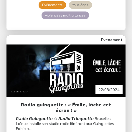
Evénements
tous âges
violences / maltraitances
Evénement
22/08/2024
Radio guinguette : « Émile, lâche cet
écran ! »
𝙍𝙖𝙙𝙞𝙤 𝙂𝙪𝙞𝙣𝙜𝙪𝙚𝙩𝙩𝙚 ☺︎ 𝙍𝙖𝙙𝙞𝙤 𝙏𝙧𝙞𝙣𝙦𝙪𝙚𝙩𝙩𝙚 Bruxelles
Laïque installe son studio radio itinérant aux Guinguettes
Fabiola....