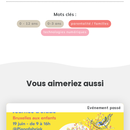
Mots clés :
|
|
|
0 - 12 ans
0-3 ans
parentalité / familles
technologies numériques
Vous aimeriez aussi
Evénement passé