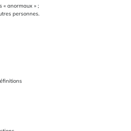
s « anormaux » ;
utres personnes.
éfinitions
stions,…