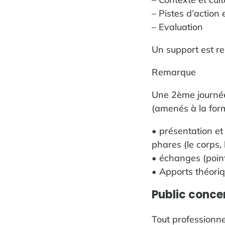
– Pistes d’action
– Evaluation
Un support est re
Remarque
Une 2ème journée
(amenés à la form
• présentation et
phares (le corps, 
• échanges (point
• Apports théori
Public concer
Tout professionne