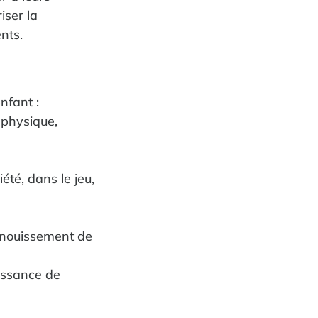
riser la
nts.
nfant :
 physique,
té, dans le jeu,
panouissement de
aissance de